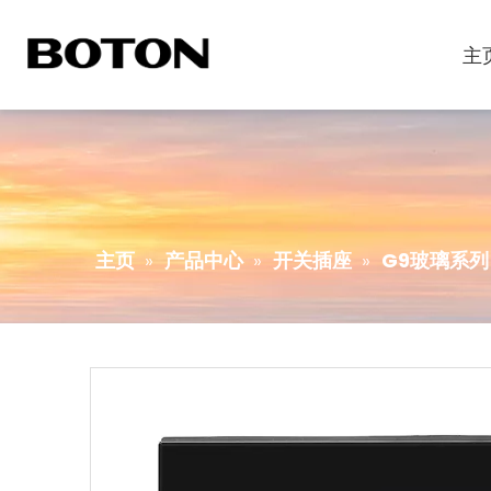
主
主页
»
产品中心
»
开关插座
»
G9玻璃系列