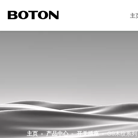
主
主页
»
产品中心
»
开关插座
»
G9木纹系列