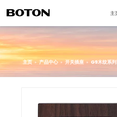
主
主页
»
产品中心
»
开关插座
»
G9木纹系列