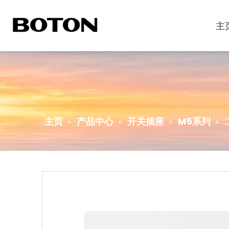
主
主页
»
产品中心
»
开关插座
»
M5系列
»