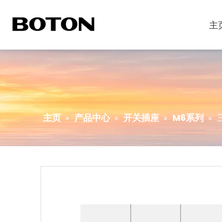
主
主页
»
产品中心
»
开关插座
»
M6系列
»