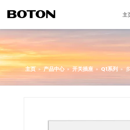
主
主页
»
产品中心
»
开关插座
»
Q1系列
»