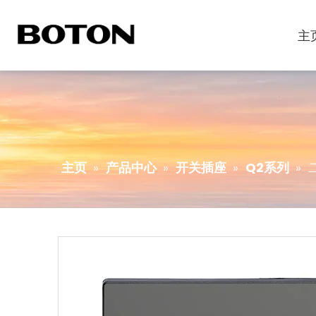
主
主页
»
产品中心
»
开关插座
»
Q2系列
»