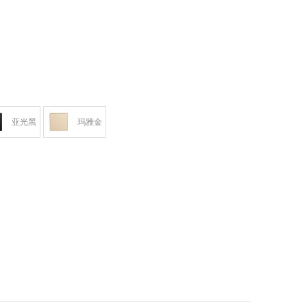
亚光黑
玛雅金