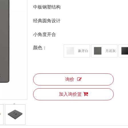
中板钢塑结构
经典圆角设计
小角度开合
颜色：
象牙白
月岩灰
询价
加入询价篮