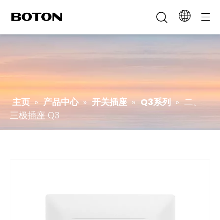
主页
»
产品中心
»
开关插座
»
Q3系列
»
二、
三极插座 Q3