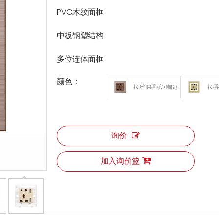
PVC木纹面框
中板钢塑结构
多位连体面框
颜色：
拉丝深香槟+咖边
拉香
询价
加入询价篮