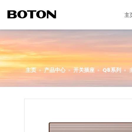
主
主页
»
产品中心
»
开关插座
»
Q8系列
»