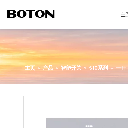
主
主页
»
产品
»
智能开关
»
S10系列
»
一开 