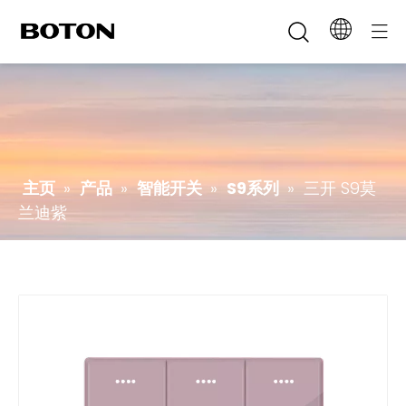
主页
»
产品
»
智能开关
»
S9系列
»
三开 S9莫
兰迪紫