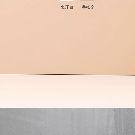
象牙白 香槟金